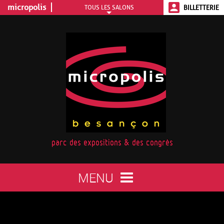
micropolis
TOUS LES SALONS
BILLETTERIE
Aller
au
contenu
principal
parc des expositions & des congrès
MENU
Toggle
navigation