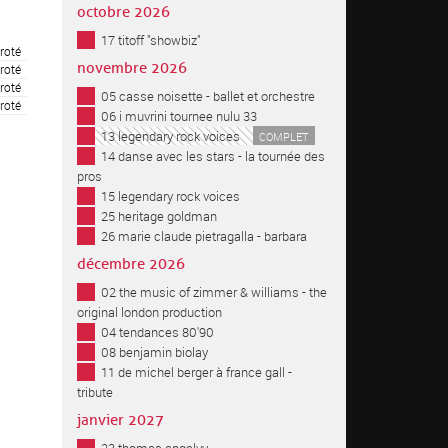
octobre 2026
17 titoff "showbiz"
roté
novembre 2026
roté
roté
05 casse noisette - ballet et orchestre
roté
06 i muvrini tournee nulu 33
13 legendary rock voices
COMPLET
14 danse avec les stars - la tournée des
pros
15 legendary rock voices
25 heritage goldman
26 marie claude pietragalla - barbara
décembre 2026
02 the music of zimmer & williams - the
original london production
04 tendances 80'90
08 benjamin biolay
11 de michel berger à france gall -
tribute
janvier 2027