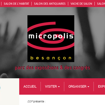
SALON DE L'HABITAT
SALON DES ANTIQUAIRES
VACHE DE SALON
SALON
parc des expositions & des congrès
ACCUEIL
VISITER
ORGANISER
EXP
D2P
présente :