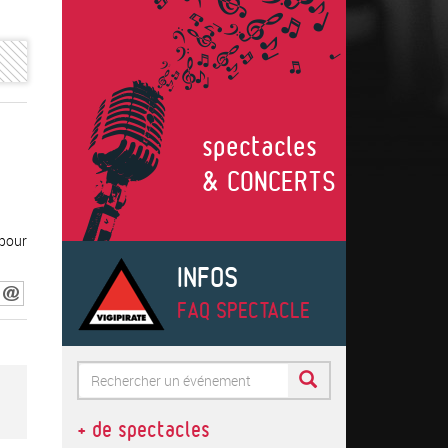
spectacles
& CONCERTS
pour
INFOS
FAQ SPECTACLE
Formulaire
de
Rechercher
+ de spectacles
recherche