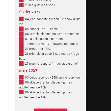
23 thomas angelvy
28 les quatre saisons
février 2027
04 jean-baptiste guegan - le show d'une
vie
05 booder - ah.... l'école!
06 veronic dicaire - nouveau spectacle
07 la belle au bois dormant
11 thomas marty - nouveau spectacle
23 messmer 13hz
26 michele laroque & kad merad - l'age
bete
27 marine leonardi " mauvaise graine"
mars 2027
03 celtic legends - 25th anniversary tour
06 aldebert "enfantillages - jamais
adulte" séance 15h
06 aldebert "enfantillages - jamais
adulte" séance 19h